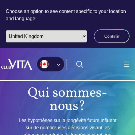
Accéder
Accéder
Accéder
au
à
au
Choose an option to see content specific to your location
plan
la
contenu
and language
du
page
principal
site
d’accessibilité
Confirm
Qui sommes-
nous?
Les hypothèses sur la longévité future influent
sur de nombreuses décisions visant les
régimes de retraite; la longévité étant une