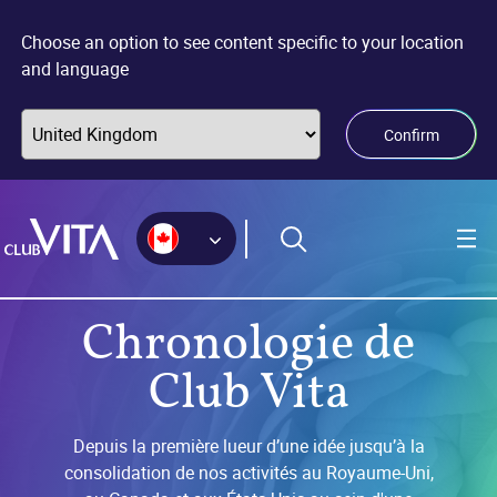
Accéder
Accéder
Accéder
au
à
au
Choose an option to see content specific to your location
plan
la
contenu
and language
du
page
principal
site
d’accessibilité
Confirm
Chronologie de
Club Vita
Depuis la première lueur d’une idée jusqu’à la
consolidation de nos activités au Royaume-Uni,