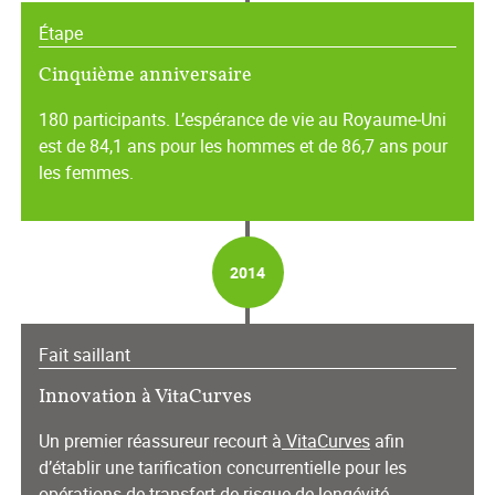
Étape
Cinquième anniversaire
180 participants. L’espérance de vie au Royaume‑Uni
est de 84,1 ans pour les hommes et de 86,7 ans pour
les femmes.
2014
Fait saillant
Innovation à VitaCurves
Un premier réassureur recourt à
VitaCurves
afin
d’établir une tarification concurrentielle pour les
opérations de transfert de risque de longévité.